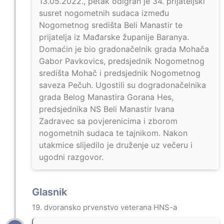
13.05.2022., petak odigran je 34. prijateljski
susret nogometnih sudaca između
Nogometnog središta Beli Manastir te
prijatelja iz Mađarske županije Baranya.
Domaćin je bio gradonačelnik grada Mohača
Gabor Pavkovics, predsjednik Nogometnog
središta Mohač i predsjednik Nogometnog
saveza Pečuh. Ugostili su dogradonačelnika
grada Belog Manastira Gorana Hes,
predsjednika NS Beli Manastir Ivana
Zadravec sa povjerenicima i zborom
nogometnih sudaca te tajnikom. Nakon
utakmice slijedilo je druženje uz večeru i
ugodni razgovor.
Glasnik
19. dvoransko prvenstvo veterana HNS-a